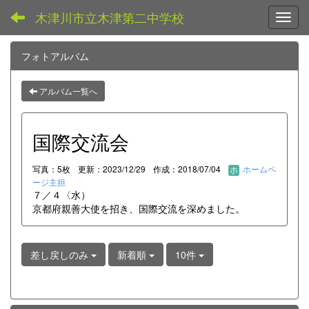
木津川市立木津第二中学校
Toggl
フォトアルバム
アルバム一覧へ
国際交流会
写真：5枚
更新：2023/12/29
作成：2018/07/04
ホームペ
ージ主担
７／４〈水）
京都府親善大使を招き、国際交流を深めました。
差し戻しのみ
新着順
10件