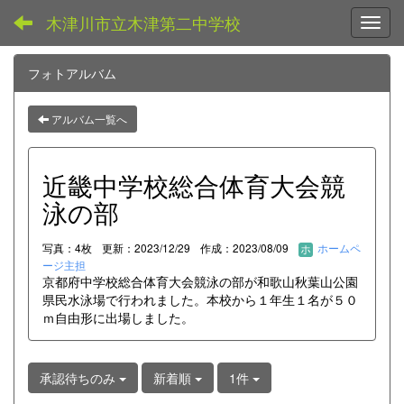
木津川市立木津第二中学校
Toggl
フォトアルバム
アルバム一覧へ
近畿中学校総合体育大会競
泳の部
写真：4枚
更新：2023/12/29
作成：2023/08/09
ホームペ
ージ主担
京都府中学校総合体育大会競泳の部が和歌山秋葉山公園
県民水泳場で行われました。本校から１年生１名が５０
ｍ自由形に出場しました。
承認待ちのみ
新着順
1件