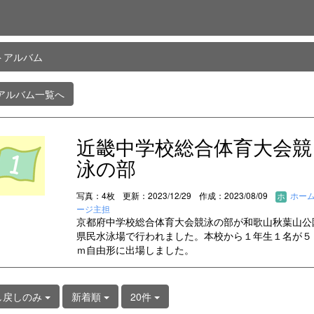
トアルバム
アルバム一覧へ
近畿中学校総合体育大会競
泳の部
写真：4枚
更新：2023/12/29
作成：2023/08/09
ホー
ージ主担
京都府中学校総合体育大会競泳の部が和歌山秋葉山公
県民水泳場で行われました。本校から１年生１名が５
ｍ自由形に出場しました。
し戻しのみ
新着順
20件