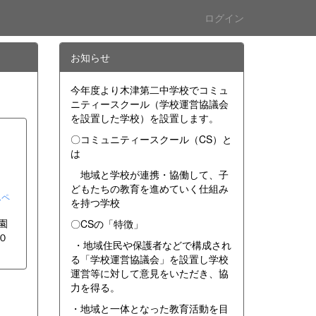
ログイン
お知らせ
今年度より木津第二中学校でコミュ
ニティースクール（学校運営協議会
を設置した学校）を設置します。
〇コミュニティースクール（CS）と
は
地域と学校が連携・協働して、子
どもたちの教育を進めていく仕組み
ムペ
を持つ学校
園
〇CSの「特徴」
０
・地域住民や保護者などで構成され
る「学校運営協議会」を設置し学校
運営等に対して意見をいただき、協
力を得る。
・地域と一体となった教育活動を目