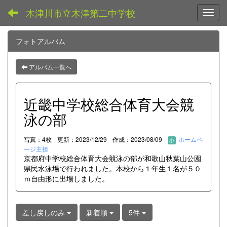
木津川市立木津第二中学校
Toggl
フォトアルバム
アルバム一覧へ
近畿中学校総合体育大会競
泳の部
写真：4枚
更新：2023/12/29
作成：2023/08/09
ホームペ
ージ主担
京都府中学校総合体育大会競泳の部が和歌山秋葉山公園
県民水泳場で行われました。本校から１年生１名が５０
ｍ自由形に出場しました。
差し戻しのみ
新着順
5件