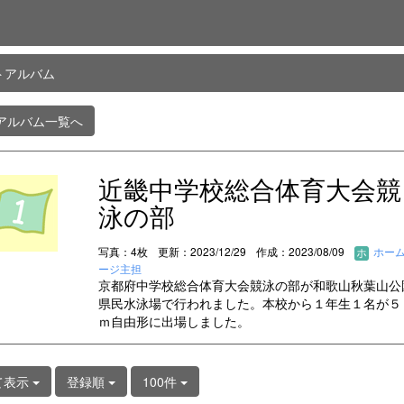
トアルバム
アルバム一覧へ
近畿中学校総合体育大会競
泳の部
写真：4枚
更新：2023/12/29
作成：2023/08/09
ホー
ージ主担
京都府中学校総合体育大会競泳の部が和歌山秋葉山公
県民水泳場で行われました。本校から１年生１名が５
ｍ自由形に出場しました。
て表示
登録順
100件