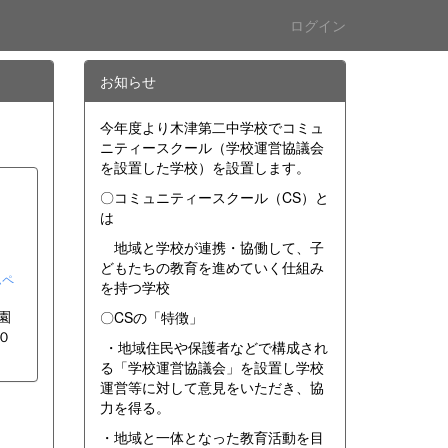
ログイン
お知らせ
今年度より木津第二中学校でコミュ
ニティースクール（学校運営協議会
を設置した学校）を設置します。
〇コミュニティースクール（CS）と
は
地域と学校が連携・協働して、子
どもたちの教育を進めていく仕組み
ムペ
を持つ学校
園
〇CSの「特徴」
０
・地域住民や保護者などで構成され
る「学校運営協議会」を設置し学校
運営等に対して意見をいただき、協
力を得る。
・地域と一体となった教育活動を目