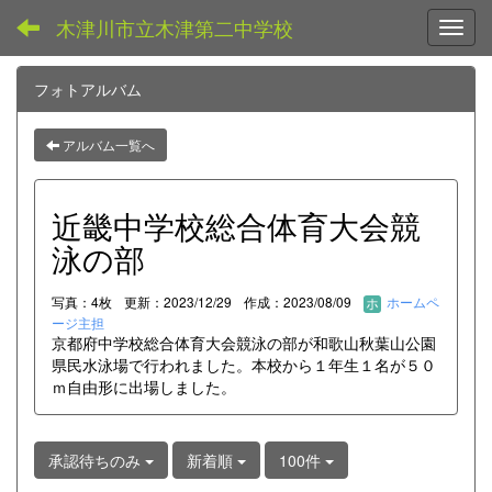
木津川市立木津第二中学校
Toggl
フォトアルバム
アルバム一覧へ
近畿中学校総合体育大会競
泳の部
写真：4枚
更新：2023/12/29
作成：2023/08/09
ホームペ
ージ主担
京都府中学校総合体育大会競泳の部が和歌山秋葉山公園
県民水泳場で行われました。本校から１年生１名が５０
ｍ自由形に出場しました。
承認待ちのみ
新着順
100件