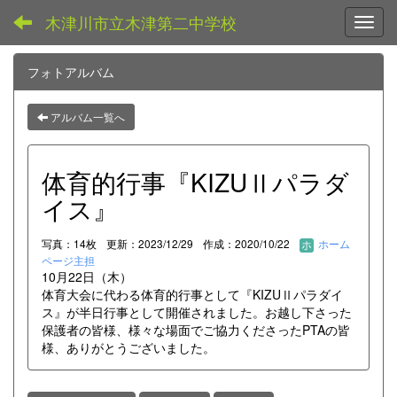
木津川市立木津第二中学校
Toggl
フォトアルバム
アルバム一覧へ
体育的行事『KIZUⅡパラダ
イス』
写真：14枚
更新：2023/12/29
作成：2020/10/22
ホーム
ページ主担
10月22日（木）
体育大会に代わる体育的行事として『KIZUⅡパラダイ
ス』が半日行事として開催されました。お越し下さった
保護者の皆様、様々な場面でご協力くださったPTAの皆
様、ありがとうございました。