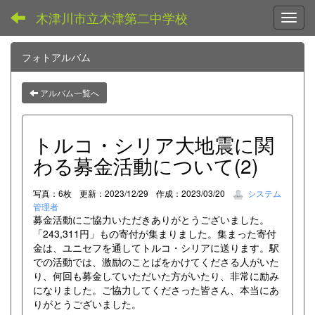
木津川市立木津第二中学校
Toggl
フォトアルバム
アルバム一覧へ
トルコ・シリア大地震に関
わる募金活動について(2)
写真：6枚
更新：2023/12/29
作成：2023/03/20
システム
管理者
募金活動にご協力いただきありがとうございました。
「243,311円」もの寄付が集まりました。集まった寄付
金は、ユニセフを通してトルコ・シリアに送ります。駅
での活動では、激励のことばをかけてくださる人がいた
り、何回も募金していただいた方がいたり、非常に励み
になりました。ご協力してくださった皆さん、本当にあ
りがとうございました。