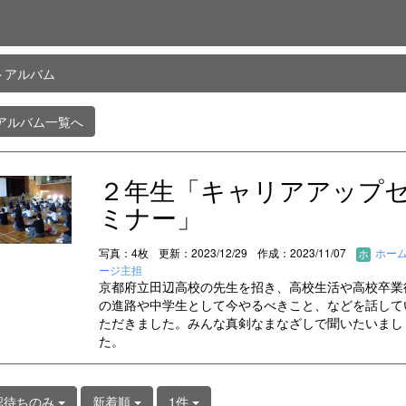
トアルバム
アルバム一覧へ
２年生「キャリアアップ
ミナー」
写真：4枚
更新：2023/12/29
作成：2023/11/07
ホー
ージ主担
京都府立田辺高校の先生を招き、高校生活や高校卒業
の進路や中学生として今やるべきこと、などを話して
ただきました。みんな真剣なまなざしで聞いたいまし
た。
認待ちのみ
新着順
1件