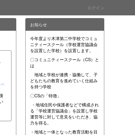
ログイン
お知らせ
今年度より木津第二中学校でコミュ
ニティースクール（学校運営協議会
を設置した学校）を設置します。
〇コミュニティースクール（CS）と
セ
は
地域と学校が連携・協働して、子
どもたちの教育を進めていく仕組み
ムペ
を持つ学校
後
〇CSの「特徴」
い
・地域住民や保護者などで構成され
る「学校運営協議会」を設置し学校
運営等に対して意見をいただき、協
力を得る。
・地域と一体となった教育活動を目