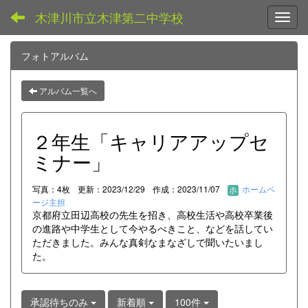
木津川市立木津第二中学校
Toggl
フォトアルバム
アルバム一覧へ
２年生「キャリアアップセ
ミナー」
写真：4枚
更新：2023/12/29
作成：2023/11/07
ホームペ
ージ主担
京都府立田辺高校の先生を招き、高校生活や高校卒業後
の進路や中学生として今やるべきこと、などを話してい
ただきました。みんな真剣なまなざしで聞いたいまし
た。
承認待ちのみ
新着順
100件