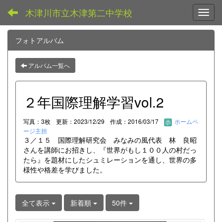
木津川市立木津第二中学校
Toggl
フォトアルバム
アルバム一覧へ
２年国際理解学習vol.2
写真：3枚
更新：2023/12/29
作成：2016/03/17
ホームペ
ージ主担
３／１５ 国際理解研究会 みなみの風代表 林 良昭
さんを講師にお招きし、『世界がもし１００人の村だっ
たら』を題材にしたシュミレーションを通し、世界の多
様性や格差を学びました。
全て表示
新着順
50件