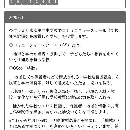
1
0
1
5
2
4
8
1
お知らせ
今年度より木津第二中学校でコミュニティースクール（学校
運営協議会を設置した学校）を設置します。
〇コミュニティースクール（CS）とは
地域と学校が連携・協働して、子どもたちの教育を進めて
いく仕組みを持つ学校
〇CSの「特徴」
・地域住民や保護者などで構成される「学校運営協議会」を
設置し学校運営等に対して意見をいただき、協力を得る。
・地域と一体となった教育活動を目指し、地域の人材・施
設・文化などを活用し学校教育に地域の力を取り入れる。
・開かれた学校つくりを目指し、保護者・地域と情報を共有
し信頼関係を築き、開かれた学校つくりを目指します。
※これから年３回程度、学校運営協議会を開催し、「地域とと
もにある学校づくり」を進めていきたいと考えています。第