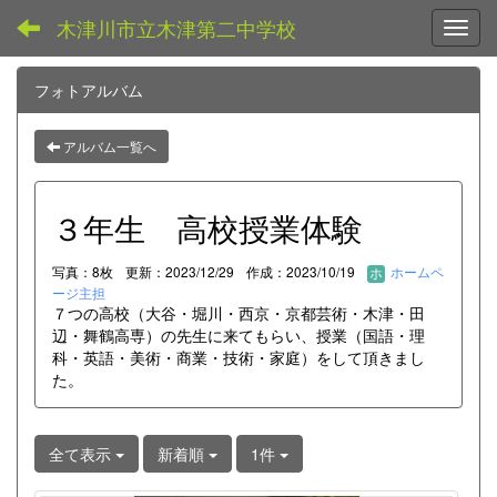
木津川市立木津第二中学校
Toggl
フォトアルバム
アルバム一覧へ
３年生 高校授業体験
写真：8枚
更新：2023/12/29
作成：2023/10/19
ホームペ
ージ主担
７つの高校（大谷・堀川・西京・京都芸術・木津・田
辺・舞鶴高専）の先生に来てもらい、授業（国語・理
科・英語・美術・商業・技術・家庭）をして頂きまし
た。
全て表示
新着順
1件