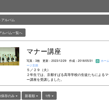
トアルバム
アルバム一覧へ
マナー講座
写真：3枚
更新：2023/12/29
作成：2018/05/31
ホー
ージ主担
５／２９（火）
２年生では、京都すばる高等学校の生徒たちによるマ
ー講座を受講しました。
時保存のみ
新着順
1件