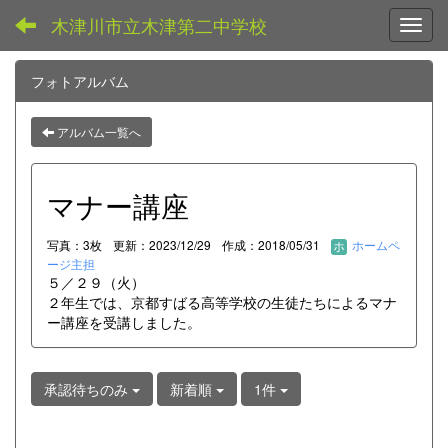
木津川市立木津第二中学校
Toggl
フォトアルバム
アルバム一覧へ
マナー講座
写真：3枚
更新：2023/12/29
作成：2018/05/31
ホームペ
ージ主担
５／２９（火）
２年生では、京都すばる高等学校の生徒たちによるマナ
ー講座を受講しました。
承認待ちのみ
新着順
1件