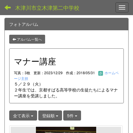
木津川市立木津第二中学校
Toggl
フォトアルバム
アルバム一覧へ
マナー講座
写真：3枚
更新：2023/12/29
作成：2018/05/31
ホームペ
ージ主担
５／２９（火）
２年生では、京都すばる高等学校の生徒たちによるマナ
ー講座を受講しました。
全て表示
登録順
5件