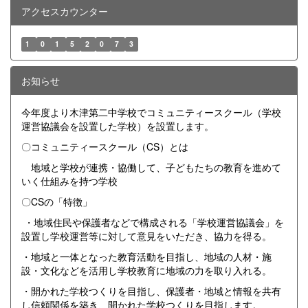
アクセスカウンター
1
0
1
5
2
0
7
3
お知らせ
今年度より木津第二中学校でコミュニティースクール（学校
運営協議会を設置した学校）を設置します。
〇コミュニティースクール（CS）とは
地域と学校が連携・協働して、子どもたちの教育を進めて
いく仕組みを持つ学校
〇CSの「特徴」
・地域住民や保護者などで構成される「学校運営協議会」を
設置し学校運営等に対して意見をいただき、協力を得る。
・地域と一体となった教育活動を目指し、地域の人材・施
設・文化などを活用し学校教育に地域の力を取り入れる。
・開かれた学校つくりを目指し、保護者・地域と情報を共有
し信頼関係を築き、開かれた学校つくりを目指します。