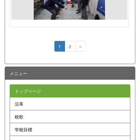
1
2
»
メニュー
トップページ
沿革
校歌
学校目標