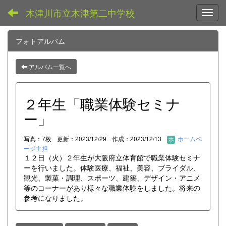
木津川市立木津第二中学校
Toggl
フォトアルバム
アルバム一覧へ
２年生「職業体験セミナ
ー」
写真：7枚
更新：2023/12/29
作成：2023/12/13
ホームペ
ージ主担
１２日（火）２年生が大阪府立体育館で職業体験セミナ
ーを行いました。体験医療、福祉、美容、ブライダル、
観光、製菓・調理、スポーツ、建築、デザイン・アニメ
等のコーナーがあり様々な職業体験をしました。将来の
参考になりました。