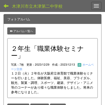
木津川市立木津第二中学校
Toggl
フォトアルバム
アルバム一覧へ
２年生「職業体験セミナ
ー」
写真：7枚
更新：2023/12/29
作成：2023/12/13
ホームペ
ージ主担
１２日（火）２年生が大阪府立体育館で職業体験セミナ
ーを行いました。体験医療、福祉、美容、ブライダル、
観光、製菓・調理、スポーツ、建築、デザイン・アニメ
等のコーナーがあり様々な職業体験をしました。将来の
参考になりました。