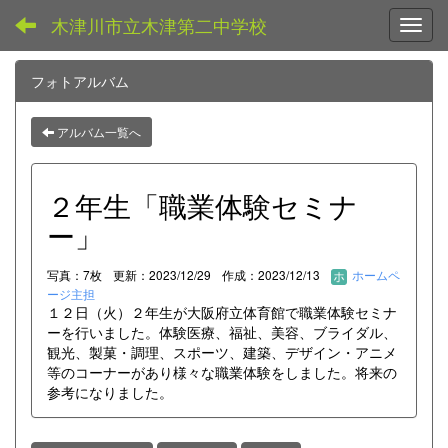
木津川市立木津第二中学校
Toggl
フォトアルバム
アルバム一覧へ
２年生「職業体験セミナ
ー」
写真：7枚
更新：2023/12/29
作成：2023/12/13
ホームペ
ージ主担
１２日（火）２年生が大阪府立体育館で職業体験セミナ
ーを行いました。体験医療、福祉、美容、ブライダル、
観光、製菓・調理、スポーツ、建築、デザイン・アニメ
等のコーナーがあり様々な職業体験をしました。将来の
参考になりました。