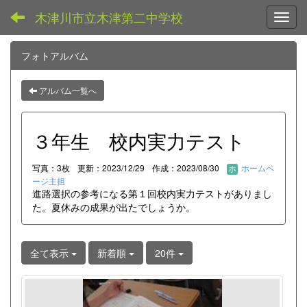
木津川市立木津第二中学校
Toggl
フォトアルバム
アルバム一覧へ
３年生 校内実力テスト
写真：3枚
更新：2023/12/29
作成：2023/08/30
ホームペ
ージ主担
進路選択の参考になる第１回校内実力テストがありまし
た。夏休みの成果が出たでしょうか。
全て表示
新着順
20件