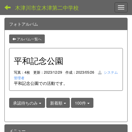
木津川市立木津第二中学校
Toggl
フォトアルバム
アルバム一覧へ
平和記念公園
写真：4枚
更新：2023/12/29
作成：2023/05/26
システム
管理者
平和記念公園での活動です。
承認待ちのみ
新着順
100件
メニュー