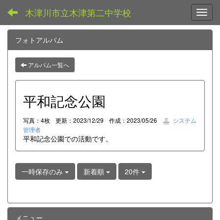
木津川市立木津第二中学校
Toggl
フォトアルバム
アルバム一覧へ
平和記念公園
写真：4枚
更新：2023/12/29
作成：2023/05/26
システム
管理者
平和記念公園での活動です。
一時保存のみ
新着順
20件
メニュー