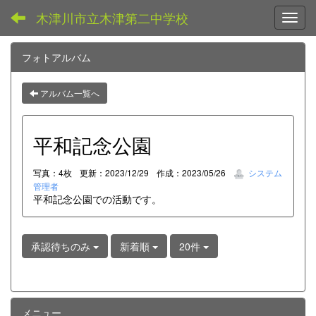
木津川市立木津第二中学校
Toggl
フォトアルバム
アルバム一覧へ
平和記念公園
写真：4枚
更新：2023/12/29
作成：2023/05/26
システム
管理者
平和記念公園での活動です。
承認待ちのみ
新着順
20件
メニュー