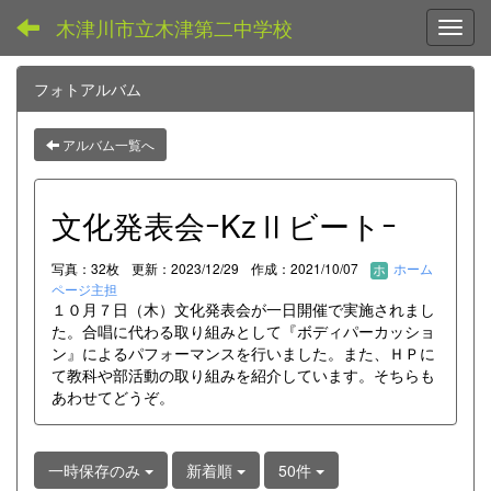
木津川市立木津第二中学校
Toggl
フォトアルバム
アルバム一覧へ
文化発表会ｰKzⅡビートｰ
写真：32枚
更新：2023/12/29
作成：2021/10/07
ホーム
ページ主担
１０月７日（木）文化発表会が一日開催で実施されまし
た。合唱に代わる取り組みとして『ボディパーカッショ
ン』によるパフォーマンスを行いました。また、ＨＰに
て教科や部活動の取り組みを紹介しています。そちらも
あわせてどうぞ。
一時保存のみ
新着順
50件