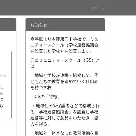
ログイン
お知らせ
今年度より木津第二中学校でコミュ
ニティースクール（学校運営協議会
を設置した学校）を設置します。
〇コミュニティースクール（CS）と
は
地域と学校が連携・協働して、子
ムペ
どもたちの教育を進めていく仕組み
し
を持つ学校
ョ
〇CSの「特徴」
に
も
・地域住民や保護者などで構成され
る「学校運営協議会」を設置し学校
運営等に対して意見をいただき、協
力を得る。
・地域と一体となった教育活動を目