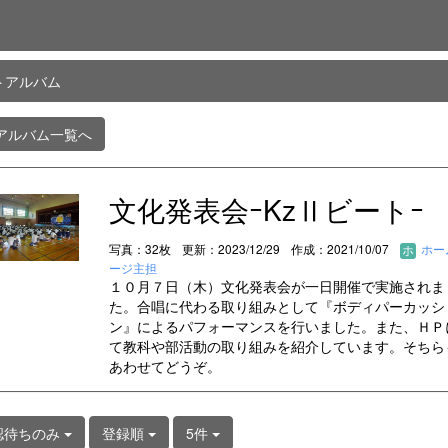
トアルバム
アルバム一覧へ
文化発表会ｰKzⅡビートｰ
写真：32枚
更新：2023/12/29
作成：2021/10/07
ホー
ージ主担
１０月７日（木）文化発表会が一日開催で実施されま
た。合唱に代わる取り組みとして『ボディパーカッシ
ン』によるパフォーマンスを行いました。また、ＨＰ
て教科や部活動の取り組みを紹介しています。そちら
あわせてどうぞ。
認待ちのみ
登録順
5件