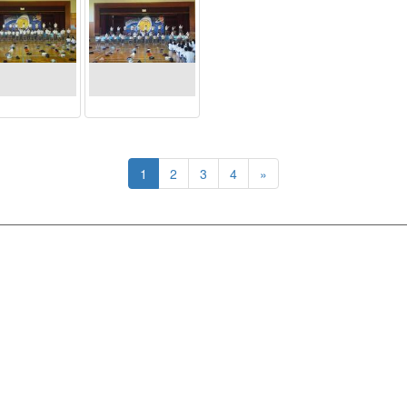
1
2
3
4
»