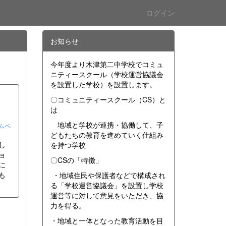
ログイン
お知らせ
今年度より木津第二中学校でコミュ
ニティースクール（学校運営協議会
を設置した学校）を設置します。
〇コミュニティースクール（CS）と
は
地域と学校が連携・協働して、子
ムペ
どもたちの教育を進めていく仕組み
し
を持つ学校
ョ
〇CSの「特徴」
に
も
・地域住民や保護者などで構成され
る「学校運営協議会」を設置し学校
運営等に対して意見をいただき、協
力を得る。
・地域と一体となった教育活動を目