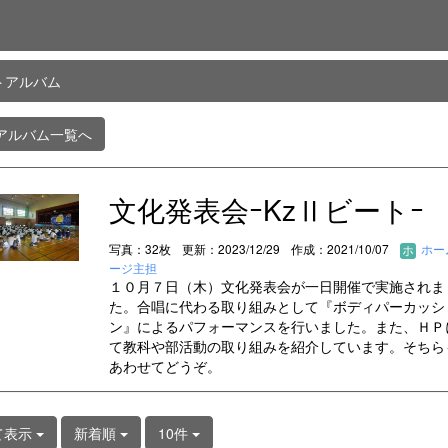
トアルバム
アルバム一覧へ
文化発表会ｰKzⅡビートｰ
写真：32枚
更新：2023/12/29
作成：2021/10/07
ホー
ージ主担
１０月７日（木）文化発表会が一日開催で実施されま
た。合唱に代わる取り組みとして『ボディパーカッシ
ン』によるパフォーマンスを行いました。また、ＨＰ
て教科や部活動の取り組みを紹介しています。そちら
あわせてどうぞ。
て表示
新着順
10件