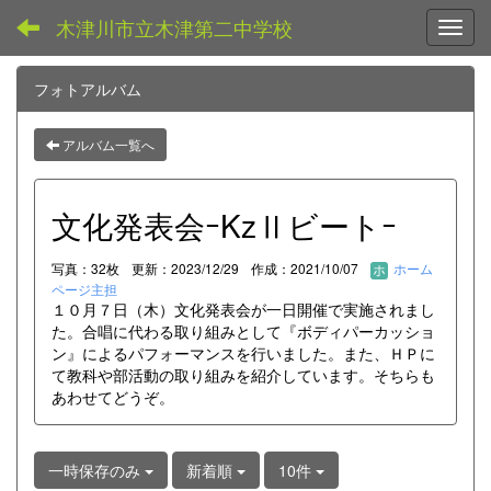
木津川市立木津第二中学校
Toggl
フォトアルバム
アルバム一覧へ
文化発表会ｰKzⅡビートｰ
写真：32枚
更新：2023/12/29
作成：2021/10/07
ホーム
ページ主担
１０月７日（木）文化発表会が一日開催で実施されまし
た。合唱に代わる取り組みとして『ボディパーカッショ
ン』によるパフォーマンスを行いました。また、ＨＰに
て教科や部活動の取り組みを紹介しています。そちらも
あわせてどうぞ。
一時保存のみ
新着順
10件