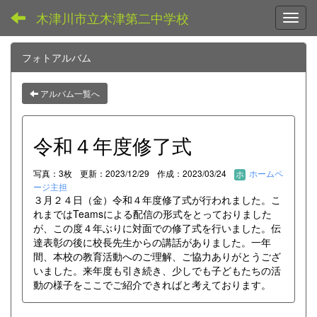
木津川市立木津第二中学校
Toggl
フォトアルバム
アルバム一覧へ
令和４年度修了式
写真：3枚
更新：2023/12/29
作成：2023/03/24
ホームペ
ージ主担
３月２４日（金）令和４年度修了式が行われました。こ
れまではTeamsによる配信の形式をとっておりました
が、この度４年ぶりに対面での修了式を行いました。伝
達表彰の後に校長先生からの講話がありました。一年
間、本校の教育活動へのご理解、ご協力ありがとうござ
いました。来年度も引き続き、少しでも子どもたちの活
動の様子をここでご紹介できればと考えております。