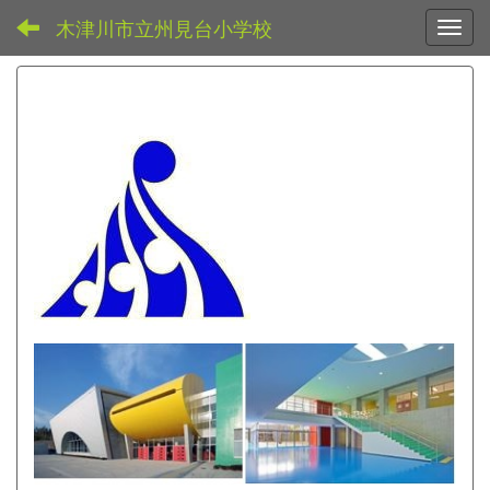
木津川市立州見台小学校
Toggl