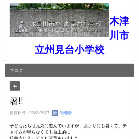
木津
川市
立州見台小学校
ブログ
暑!!
投稿日時 : 2022/06/27
管理者
子どもたちは元気に遊んでいますが、あまりにも暑くて、チ
ャイムが鳴らなくても自主的に
校舎内に入ってきた児童もいました…