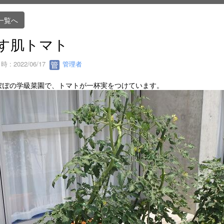
一覧へ
す肌トマト
 : 2022/06/17
管理者
ぽぽの学級菜園で、トマトが一杯実をつけています。