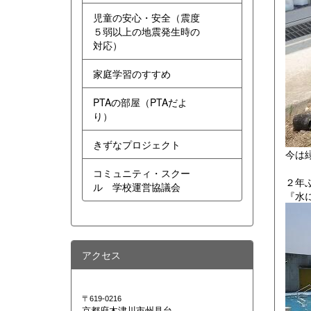
児童の安心・安全（震度
５弱以上の地震発生時の
対応）
家庭学習のすすめ
PTAの部屋（PTAだよ
り）
きずなプロジェクト
今は
コミュニティ・スクー
２年
ル 学校運営協議会
『水
アクセス
〒619-0216
京都府木津川市州見台