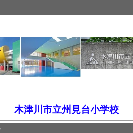
木津川市立州見台小学校
グ