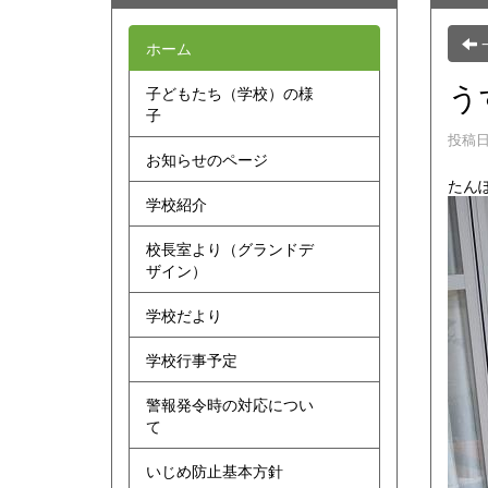
ホーム
う
子どもたち（学校）の様
子
投稿日時
お知らせのページ
たん
学校紹介
校長室より（グランドデ
ザイン）
学校だより
学校行事予定
警報発令時の対応につい
て
いじめ防止基本方針