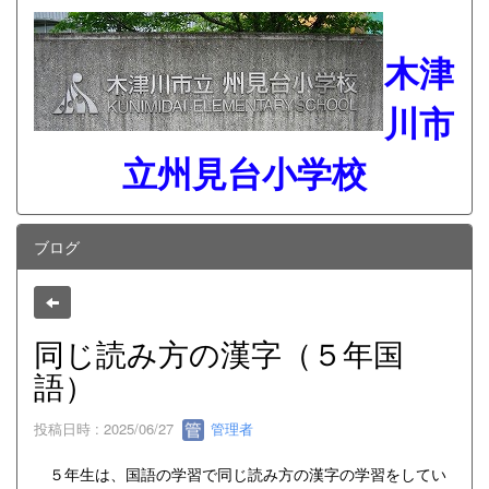
木津
川市
立州見台小学校
ブログ
同じ読み方の漢字（５年国
語）
投稿日時 : 2025/06/27
管理者
５年生は、国語の学習で同じ読み方の漢字の学習をしてい