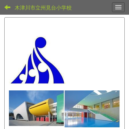
木津川市立州見台小学校
Toggl