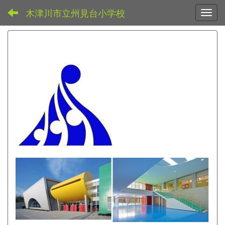
木津川市立州見台小学校
Toggl