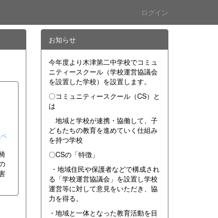
ログイン
お知らせ
今年度より木津第二中学校でコミュ
ニティースクール（学校運営協議会
を設置した学校）を設置します。
〇コミュニティースクール（CS）と
ト
は
地域と学校が連携・協働して、子
どもたちの教育を進めていく仕組み
ムペ
を持つ学校
椅
〇CSの「特徴」
の
・地域住民や保護者などで構成され
害
る「学校運営協議会」を設置し学校
運営等に対して意見をいただき、協
力を得る。
・地域と一体となった教育活動を目