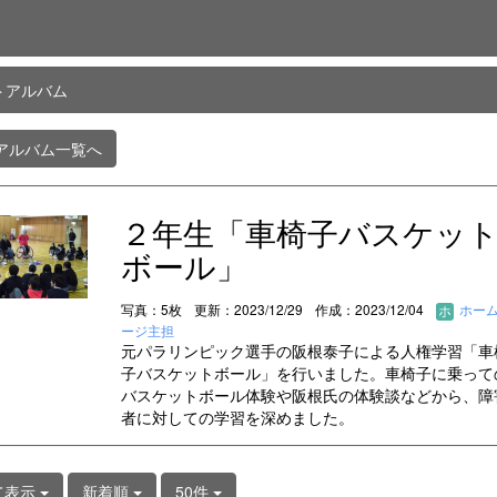
トアルバム
アルバム一覧へ
２年生「車椅子バスケッ
ボール」
写真：5枚
更新：2023/12/29
作成：2023/12/04
ホー
ージ主担
元パラリンピック選手の阪根泰子による人権学習「車
子バスケットボール」を行いました。車椅子に乗って
バスケットボール体験や阪根氏の体験談などから、障
者に対しての学習を深めました。
て表示
新着順
50件