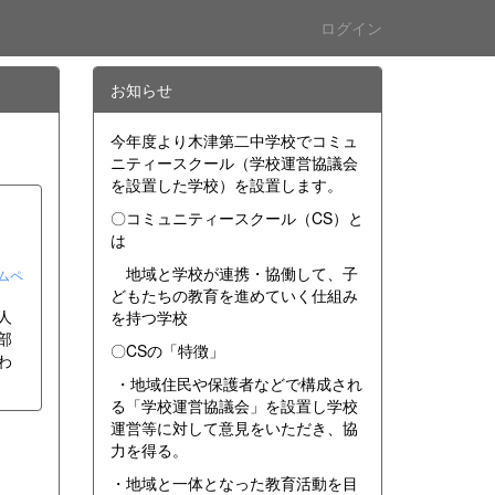
ログイン
お知らせ
今年度より木津第二中学校でコミュ
ニティースクール（学校運営協議会
を設置した学校）を設置します。
〇コミュニティースクール（CS）と
は
地域と学校が連携・協働して、子
ムペ
どもたちの教育を進めていく仕組み
人
を持つ学校
部
〇CSの「特徴」
わ
・地域住民や保護者などで構成され
る「学校運営協議会」を設置し学校
運営等に対して意見をいただき、協
力を得る。
・地域と一体となった教育活動を目