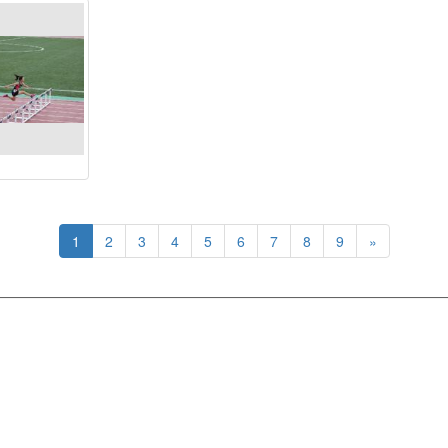
1
2
3
4
5
6
7
8
9
»