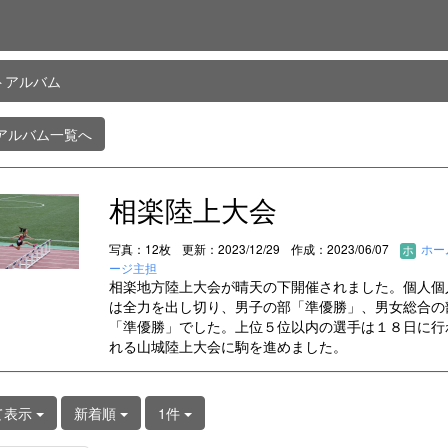
トアルバム
アルバム一覧へ
相楽陸上大会
写真：12枚
更新：2023/12/29
作成：2023/06/07
ホー
ージ主担
相楽地方陸上大会が晴天の下開催されました。個人個
は全力を出し切り、男子の部「準優勝」、男女総合の
「準優勝」でした。上位５位以内の選手は１８日に行
れる山城陸上大会に駒を進めました。
て表示
新着順
1件