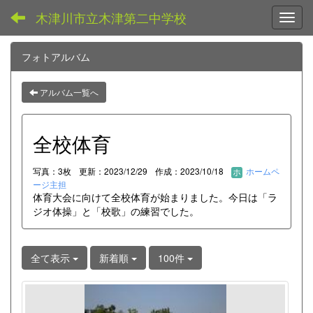
木津川市立木津第二中学校
Toggl
フォトアルバム
アルバム一覧へ
全校体育
写真：3枚
更新：2023/12/29
作成：2023/10/18
ホームペ
ージ主担
体育大会に向けて全校体育が始まりました。今日は「ラ
ジオ体操」と「校歌」の練習でした。
全て表示
新着順
100件