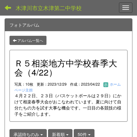
木津川市立木津第二中学校
Toggl
フォトアルバム
アルバム一覧へ
Ｒ５相楽地方中学校春季大
会（4/22）
写真：10枚
更新：2023/12/29
作成：2023/04/22
ホーム
ページ主担
４月２２日、２３日（バスケットボールは２９日）にか
けて相楽春季大会がおこなわれています。夏に向けて自
分たちの力を試す大事な機会です。一日目の各競技の様
子をご紹介します。
承認待ちのみ
新着順
50件