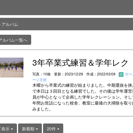
トアルバム
アルバム一覧へ
3年卒業式練習＆学年レク
写真：10枚
更新：2023/12/29
作成：2022/03/09
ホー
ージ主担
木曜から卒業式の練習が始まりました。中期選抜を挟
で本日は３回目となる練習でした。その後は学年運営
員が中心となって企画した学年レクレーション。そし
年間お世話になった校舎、教室に最後の大掃除を取り
みました。
て表示
新着順
20件