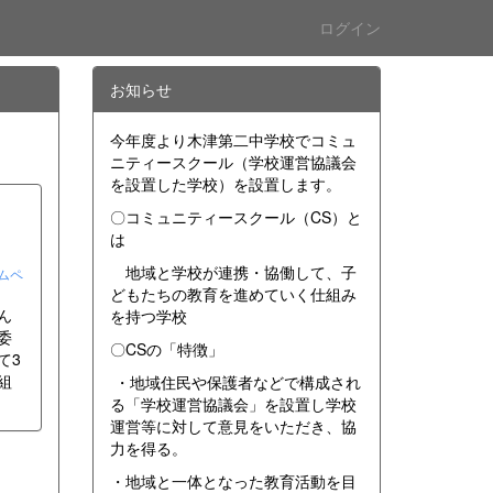
ログイン
お知らせ
今年度より木津第二中学校でコミュ
ニティースクール（学校運営協議会
を設置した学校）を設置します。
〇コミュニティースクール（CS）と
は
地域と学校が連携・協働して、子
ムペ
どもたちの教育を進めていく仕組み
ん
を持つ学校
委
〇CSの「特徴」
て3
組
・地域住民や保護者などで構成され
る「学校運営協議会」を設置し学校
運営等に対して意見をいただき、協
力を得る。
・地域と一体となった教育活動を目