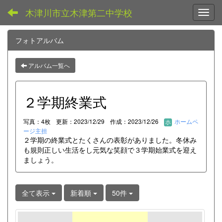
木津川市立木津第二中学校
Toggl
フォトアルバム
アルバム一覧へ
２学期終業式
写真：4枚
更新：2023/12/29
作成：2023/12/26
ホームペ
ージ主担
２学期の終業式とたくさんの表彰がありました。冬休み
も規則正しい生活をし元気な笑顔で３学期始業式を迎え
ましょう。
全て表示
新着順
50件