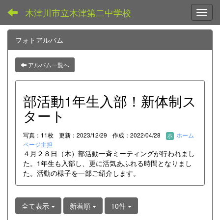
木津川市立木津第二中学校
Toggl
フォトアルバム
アルバム一覧へ
部活動1年生入部！新体制ス
タート
写真：11枚
更新：2023/12/29
作成：2022/04/28
ホーム
ページ主担
４月２８日（木）部活動一斉ミーティングが行われまし
た。1年生も入部し、更に活気あふれる時間となりまし
た。活動の様子を一部ご紹介します。
全て表示
新着順
10件