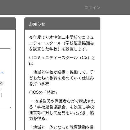
ログイン
お知らせ
今年度より木津第二中学校でコミュ
ニティースクール（学校運営協議会
を設置した学校）を設置します。
〇コミュニティースクール（CS）と
は
地域と学校が連携・協働して、子
ムペ
どもたちの教育を進めていく仕組み
催
を持つ学校
・
〇CSの「特徴」
ま
・地域住民や保護者などで構成され
る「学校運営協議会」を設置し学校
運営等に対して意見をいただき、協
力を得る。
・地域と一体となった教育活動を目