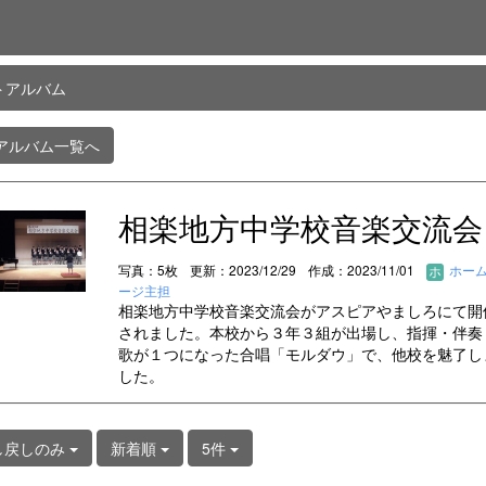
トアルバム
アルバム一覧へ
相楽地方中学校音楽交流会
写真：5枚
更新：2023/12/29
作成：2023/11/01
ホー
ージ主担
相楽地方中学校音楽交流会がアスピアやましろにて開
されました。本校から３年３組が出場し、指揮・伴奏
歌が１つになった合唱「モルダウ」で、他校を魅了し
した。
し戻しのみ
新着順
5件