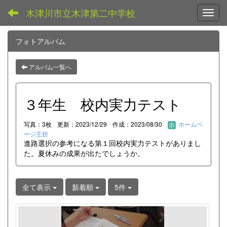
木津川市立木津第二中学校
Toggl
フォトアルバム
アルバム一覧へ
３年生 校内実力テスト
写真：3枚
更新：2023/12/29
作成：2023/08/30
ホームペ
ージ主担
進路選択の参考になる第１回校内実力テストがありまし
た。夏休みの成果が出たでしょうか。
全て表示
新着順
5件