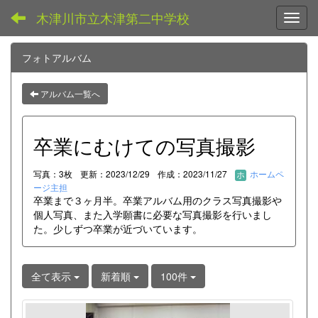
木津川市立木津第二中学校
Toggl
フォトアルバム
アルバム一覧へ
卒業にむけての写真撮影
写真：3枚
更新：2023/12/29
作成：2023/11/27
ホームペ
ージ主担
卒業まで３ヶ月半。卒業アルバム用のクラス写真撮影や
個人写真、また入学願書に必要な写真撮影を行いまし
た。少しずつ卒業が近づいています。
全て表示
新着順
100件