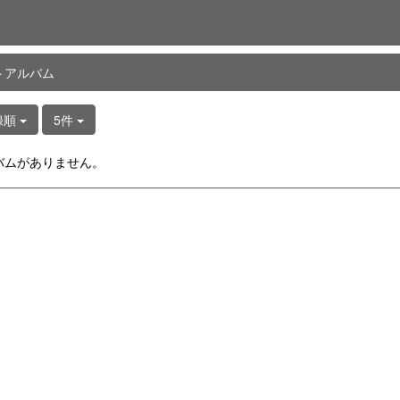
トアルバム
録順
5件
バムがありません。