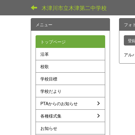
木津川市立木津第二中学校
メニュー
フォ
登
トップページ
沿革
アル
校歌
学校目標
学校だより
PTAからのお知らせ
各種様式集
お知らせ