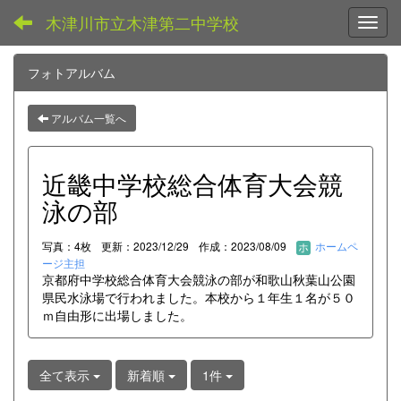
木津川市立木津第二中学校
Toggl
フォトアルバム
アルバム一覧へ
近畿中学校総合体育大会競
泳の部
写真：4枚
更新：2023/12/29
作成：2023/08/09
ホームペ
ージ主担
京都府中学校総合体育大会競泳の部が和歌山秋葉山公園
県民水泳場で行われました。本校から１年生１名が５０
ｍ自由形に出場しました。
全て表示
新着順
1件