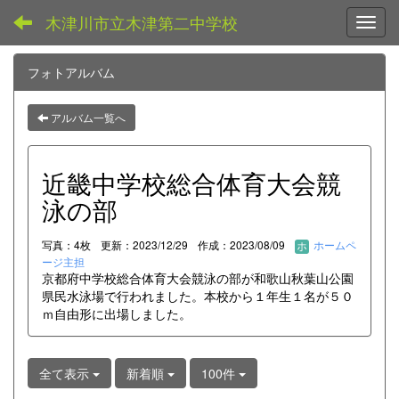
木津川市立木津第二中学校
Toggl
フォトアルバム
アルバム一覧へ
近畿中学校総合体育大会競
泳の部
写真：4枚
更新：2023/12/29
作成：2023/08/09
ホームペ
ージ主担
京都府中学校総合体育大会競泳の部が和歌山秋葉山公園
県民水泳場で行われました。本校から１年生１名が５０
ｍ自由形に出場しました。
全て表示
新着順
100件