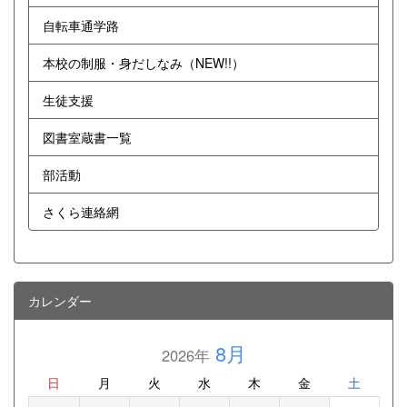
自転車通学路
本校の制服・身だしなみ（NEW!!）
生徒支援
図書室蔵書一覧
部活動
さくら連絡網
カレンダー
8月
2026年
日
月
火
水
木
金
土