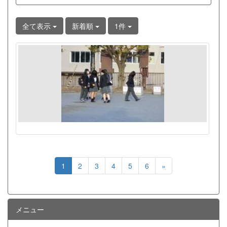
全て表示
新着順
1件
1
2
3
4
5
6
»
メニュー