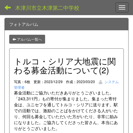
木津川市立木津第二中学校
Toggl
フォトアルバム
アルバム一覧へ
トルコ・シリア大地震に関
わる募金活動について(2)
写真：6枚
更新：2023/12/29
作成：2023/03/20
システム
管理者
募金活動にご協力いただきありがとうございました。
「243,311円」もの寄付が集まりました。集まった寄付
金は、ユニセフを通してトルコ・シリアに送ります。駅
での活動では、激励のことばをかけてくださる人がいた
り、何回も募金していただいた方がいたり、非常に励み
になりました。ご協力してくださった皆さん、本当にあ
りがとうございました。