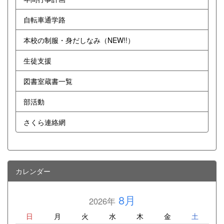
自転車通学路
本校の制服・身だしなみ（NEW!!）
生徒支援
図書室蔵書一覧
部活動
さくら連絡網
カレンダー
8月
2026年
日
月
火
水
木
金
土