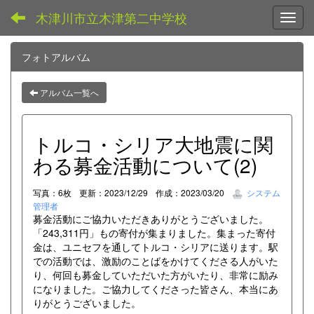
木津川市立木津第二中学校
Toggl
フォトアルバム
アルバム一覧へ
トルコ・シリア大地震に関
わる募金活動について(2)
写真：6枚
更新：2023/12/29
作成：2023/03/20
システム
管理者
募金活動にご協力いただきありがとうございました。
「243,311円」もの寄付が集まりました。集まった寄付
金は、ユニセフを通してトルコ・シリアに送ります。駅
での活動では、激励のことばをかけてくださる人がいた
り、何回も募金していただいた方がいたり、非常に励み
になりました。ご協力してくださった皆さん、本当にあ
りがとうございました。