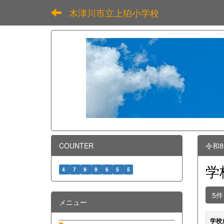
木津川市立上狛小学校
COUNTER
令和
学
4
7
9
9
6
5
5
5
メニュー
学校