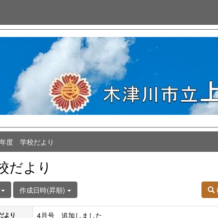
8年度 学校だより
校だより
件
作成日時(昇順)
4月号 追加しました
だより