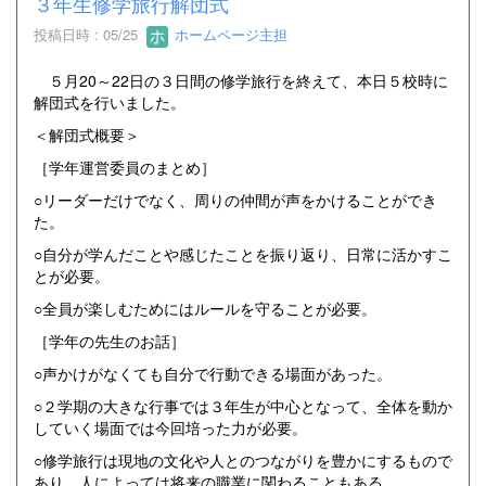
３年生修学旅行解団式
投稿日時 : 05/25
ホームページ主担
５月20～22日の３日間の修学旅行を終えて、本日５校時に
解団式を行いました。
＜解団式概要＞
［学年運営委員のまとめ］
○リーダーだけでなく、周りの仲間が声をかけることができ
た。
○自分が学んだことや感じたことを振り返り、日常に活かすこ
とが必要。
○全員が楽しむためにはルールを守ることが必要。
［学年の先生のお話］
○声かけがなくても自分で行動できる場面があった。
○２学期の大きな行事では３年生が中心となって、全体を動か
していく場面では今回培った力が必要。
○修学旅行は現地の文化や人とのつながりを豊かにするもので
あり、人によっては将来の職業に関わることもある。