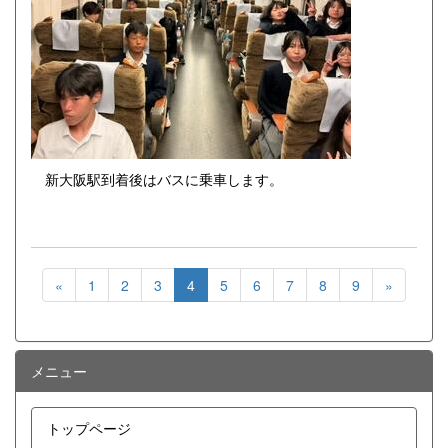
新大阪駅到着後はバスに乗車します。
«
1
2
3
4
5
6
7
8
9
»
メニュー
トップページ