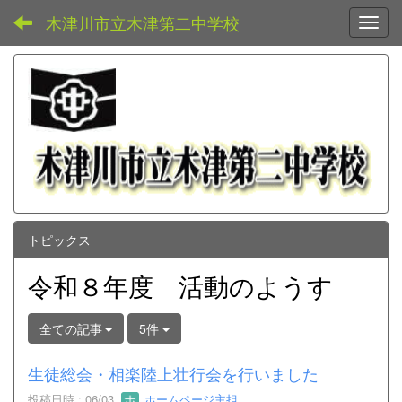
木津川市立木津第二中学校
Toggl
トピックス
令和８年度 活動のようす
全ての記事
5件
生徒総会・相楽陸上壮行会を行いました
投稿日時 : 06/03
ホームページ主担