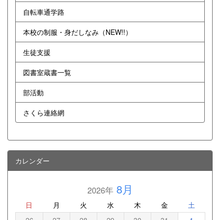
自転車通学路
本校の制服・身だしなみ（NEW!!）
生徒支援
図書室蔵書一覧
部活動
さくら連絡網
カレンダー
8月
2026年
日
月
火
水
木
金
土
26
27
28
29
30
31
1