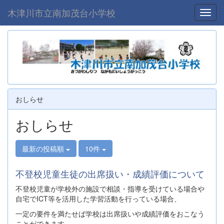
木津川市立南加茂台小学校
Toggl
おしらせ
おしらせ
最新の投稿順
10件
不登校児童生徒の出席扱い・成績評価について
不登校児童が学校外の施設で相談・指導を受けている場合や
自宅でICT等を活用した学習活動を行っている場合、
一定の要件を満たせば学校は出席扱いや成績評価をおこなう
ことができます。