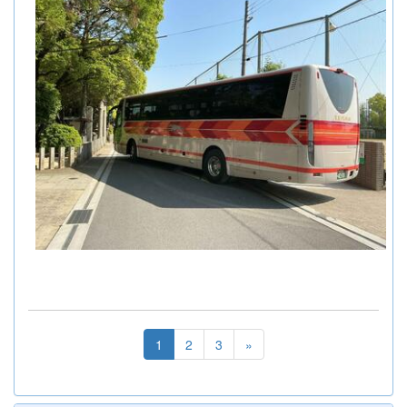
1
2
3
»