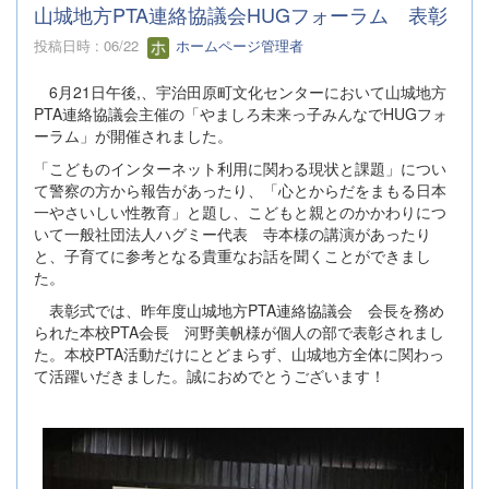
山城地方PTA連絡協議会HUGフォーラム 表彰
投稿日時 : 06/22
ホームページ管理者
6月21日午後,、宇治田原町文化センターにおいて山城地方
PTA連絡協議会主催の「やましろ未来っ子みんなでHUGフォ
ーラム」が開催されました。
「こどものインターネット利用に関わる現状と課題」につい
て警察の方から報告があったり、「心とからだをまもる日本
一やさいしい性教育」と題し、こどもと親とのかかわりにつ
いて一般社団法人ハグミー代表 寺本様の講演があったり
と、子育てに参考となる貴重なお話を聞くことができまし
た。
表彰式では、昨年度山城地方PTA連絡協議会 会長を務め
られた本校PTA会長 河野美帆様が個人の部で表彰されまし
た。本校PTA活動だけにとどまらず、山城地方全体に関わっ
て活躍いだきました。誠におめでとうございます！